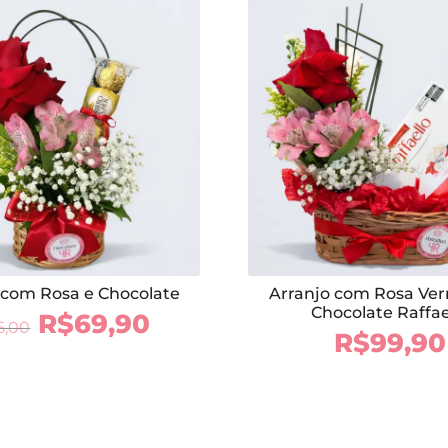
 com Rosa e Chocolate
Arranjo com Rosa Ve
Chocolate Raffae
O
O
R$
69,90
5,00
R$
99,90
preço
preço
original
atual
era:
é:
R$75,00.
R$69,90.