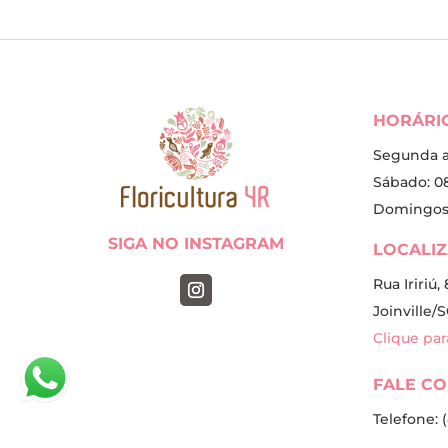
HORÁRI
Segunda a 
Sábado: 08
Domingos 
SIGA NO INSTAGRAM
LOCALI
Rua Iririú
Joinville/S
Clique pa
FALE C
Telefone: 