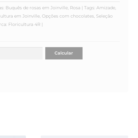
as:
Buquês de rosas em Joinville
,
Rosa
Tags:
Amizade
,
cultura em Joinville
,
Opções com chocolates
,
Seleção
rca:
Floricultura 4R