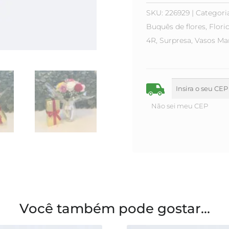
SKU:
226929
Categori
Buquês de flores
,
Flori
4R
,
Surpresa
,
Vasos
Ma
Não sei meu CEP
Você também pode gostar...