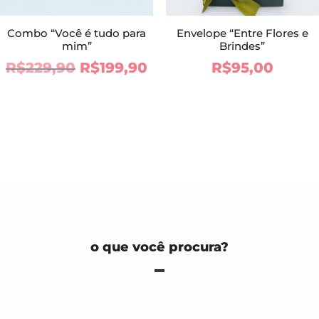
Combo “Você é tudo para
Envelope “Entre Flores e
mim”
Brindes”
O
O
R$
229,90
R$
199,90
R$
95,00
preço
preço
original
atual
era:
é:
R$229,90.
R$199,90.
o que você procura?