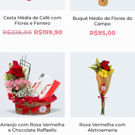
Cesta Média de Café com
Buquê Médio de Flores do
Flores e Ferrero
Campo
O
O
R$
225,00
R$
199,90
R$
95,00
preço
preço
original
atual
era:
é:
R$225,00.
R$199,90.
Arranjo com Rosa Vermelha
Rosa Vermelha com
e Chocolate Raffaello
Alstroemeria