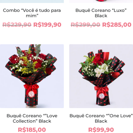
Combo “Você é tudo para
Buquê Coreano “Luxo”
mim”
Black
O
O
O
R$
229,90
R$
199,90
R$
299,00
R$
285,00
preço
preço
preço
original
atual
original
era:
é:
era:
R$229,90.
R$199,90.
R$299,00
Buquê Coreano “”Love
Buquê Coreano “”One Love”
Collection” Black
Black
R$
185,00
R$
99,90