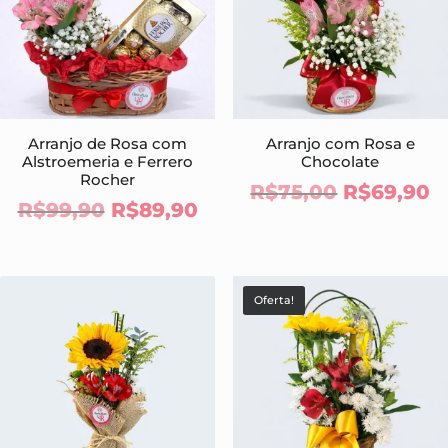
Arranjo de Rosa com
Arranjo com Rosa e
Alstroemeria e Ferrero
Chocolate
Rocher
O
O
R$
75,00
R$
69,90
O
O
R$
99,90
R$
89,90
preço
p
preço
preço
original
a
original
atual
era:
é
era:
é:
R$75,00.
R
Oferta!
R$99,90.
R$89,90.