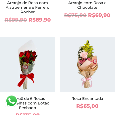
Arranjo de Rosa com
Arranjo com Rosa e
Alstroemeria e Ferrero
Chocolate
Rocher
O
O
R$
75,00
R$
69,90
O
O
R$
99,90
R$
89,90
preço
p
preço
preço
original
a
original
atual
era:
é
era:
é:
R$75,00.
R
R$99,90.
R$89,90.
Buquê de 6 Rosas
Rosa Encantada
Vermelhas com Botão
R$
65,00
Fechado