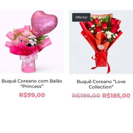
original
a
era:
é
Oferta!
R$55,00.
R
Buquê Coreano com Balão
Buquê Coreano “Love
“Princess”
Collection”
R$
99,00
O
R$
199,00
R$
185,00
preço
original
era:
é
R$199,00.