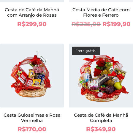
Cesta de Café da Manhã
Cesta Média de Café com
com Arranjo de Rosas
Flores e Ferrero
O
R$
299,90
R$
225,00
R$
199,90
preço
original
era:
Frete grátis!
R$225,00.
Cesta Guloseimas e Rosa
Cesta de Café da Manhã
Vermelha
Completa
R$
170,00
R$
349,90