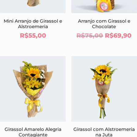
Mini Arranjo de Girassol e
Arranjo com Girassol e
Alstroemeria
Chocolate
O
O
R$
55,00
R$
75,00
R$
69,90
preço
p
original
a
era:
é
R$75,00.
R
Girassol Amarelo Alegria
Girassol com Alstroemeria
Contagiante
na Juta