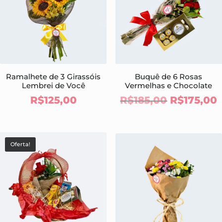
Ramalhete de 3 Girassóis
Buquê de 6 Rosas
Lembrei de Você
Vermelhas e Chocolate
O
R$
125,00
R$
185,00
R$
175,00
preço
original
era:
é
Oferta!
R$185,00.