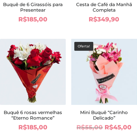
Buquê de 6 Girassóis para
Cesta de Café da Manhã
Presentear
Completa
R$
185,00
R$
349,90
Oferta!
Buquê 6 rosas vermelhas
Mini Buquê “Carinho
“Eterno Romance”
Delicado”
O
O
R$
185,00
R$
55,00
R$
45,00
preço
p