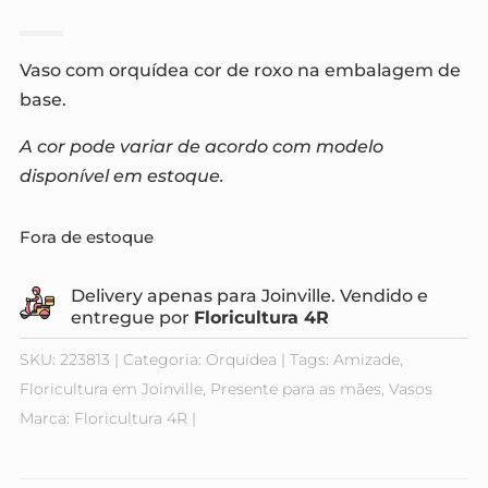
Vaso com orquídea cor de roxo na embalagem de
base.
A cor pode variar de acordo com modelo
disponível em estoque.
Fora de estoque
Delivery apenas para Joinville. Vendido e
entregue por
Floricultura 4R
SKU:
223813
Categoria:
Orquídea
Tags:
Amizade
,
Floricultura em Joinville
,
Presente para as mães
,
Vasos
Marca:
Floricultura 4R