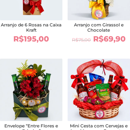
Arranjo de 6 Rosas na Caixa
Arranjo com Girassol e
Kraft
Chocolate
O
R$
195,00
R$
69,90
R$
75,00
preço
p
original
a
era:
é
R$75,00.
R
Envelope “Entre Flores e
Mini Cesta com Cervejas e