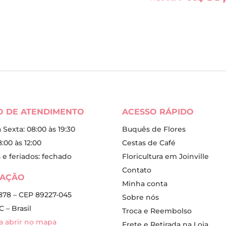
preç
original
atual
origi
era:
é:
era:
R$75,00.
R$69,90.
R$99,
O DE ATENDIMENTO
ACESSO RÁPIDO
Sexta: 08:00 às 19:30
Buquês de Flores
:00 às 12:00
Cestas de Café
e feriados: fechado
Floricultura em Joinville
Contato
ZAÇÃO
Minha conta
, 878 – CEP 89227-045
Sobre nós
C – Brasil
Troca e Reembolso
ra abrir no mapa
Frete e Retirada na Loja