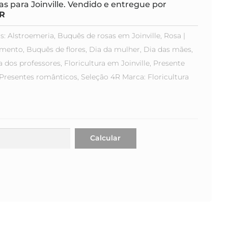
s para Joinville. Vendido e entregue por
4R
s:
Alstroemeria
,
Buquês de rosas em Joinville
,
Rosa
amento
,
Buquês de flores
,
Dia da mulher
,
Dia das mães
,
a dos professores
,
Floricultura em Joinville
,
Presente
Presentes românticos
,
Seleção 4R
Marca:
Floricultura