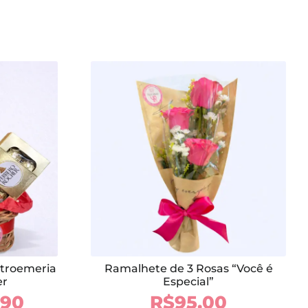
stroemeria
Ramalhete de 3 Rosas “Você é
er
Especial”
O
,90
R$
95,00