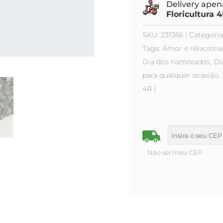
Delivery apena
Floricultura 
SKU:
231366
Categoria
Tags:
Amor e relacion
Dia dos namorados
,
Di
para qualquer ocasião
,
4R
Não sei meu CEP