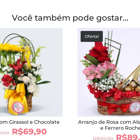
Você também pode gostar...
Oferta!
om Girassol e Chocolate
Arranjo de Rosa com Al
e Ferrero Roch
O
O
R$
69,90
5,00
O
R$
89
preço
preço
R$
99,90