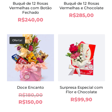
Buquê de 12 Rosas
Buquê de 12 Rosas
Vermelhas com Botão
Vermelhas e Chocolate
Fechado
R$
285,00
R$
240,00
Oferta!
Doce Encanto
Surpresa Especial com
Flor e Chocolate
O
R$
180,00
R$
99,90
preço
O
R$
150,00
original
preço