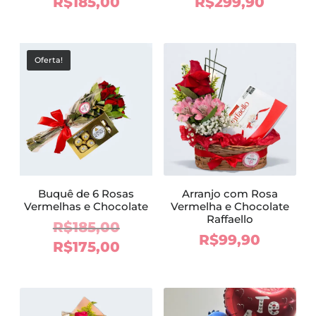
R$
185,00
R$
299,90
Oferta!
Buquê de 6 Rosas
Arranjo com Rosa
Vermelhas e Chocolate
Vermelha e Chocolate
Raffaello
O
R$
185,00
R$
99,90
preço
O
R$
175,00
original
preço
era:
atual
R$185,00.
é: