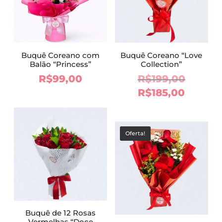
Buquê Coreano com
Buquê Coreano “Love
Balão “Princess”
Collection”
O
R$
99,00
R$
199,00
preço
O
R$
185,00
origina
preço
era:
atual
R$199,
é:
Oferta!
R$185,
Buquê de 12 Rosas
Vermelhas “Doce