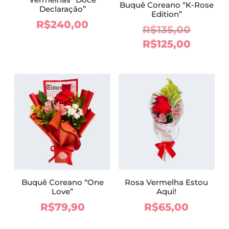
Buquê Coreano “K-Rose
Declaração”
Edition”
R$
240,00
O
R$
135,00
preço
O
R$
125,00
origina
preço
era:
atual
R$135,
é:
R$125,
Buquê Coreano “One
Rosa Vermelha Estou
Love”
Aqui!
R$
79,90
R$
65,00