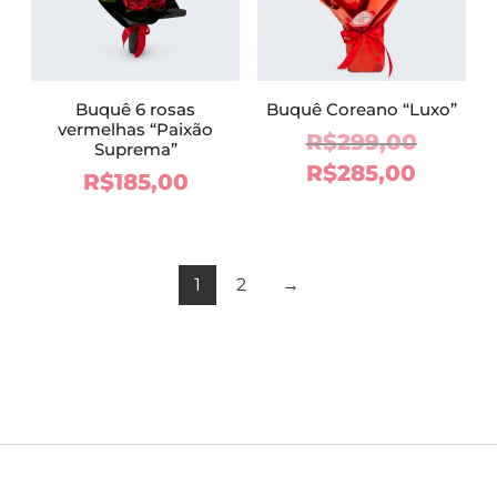
Buquê 6 rosas
Buquê Coreano “Luxo”
vermelhas “Paixão
O
R$
299,00
Suprema”
preço
O
R$
285,00
R$
185,00
origina
preço
era:
atual
R$299,
é:
1
2
→
R$285,