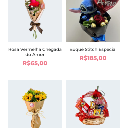
R$175,00.
Rosa Vermelha Chegada
Buquê Stitch Especial
do Amor
R$
185,00
R$
65,00