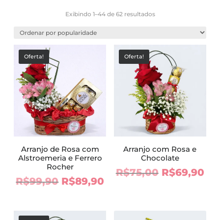
Classificado
Exibindo 1–44 de 62 resultados
por
popularidade
Oferta!
Oferta!
Arranjo de Rosa com
Arranjo com Rosa e
Alstroemeria e Ferrero
Chocolate
Rocher
O
O
R$
75,00
R$
69,90
O
O
R$
99,90
R$
89,90
preço
pr
preço
preço
original
atu
original
atual
era:
é:
era:
é: