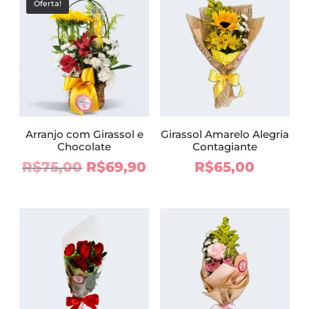
R$75,00.
R$
Oferta!
R$99,90.
R$89,90.
Arranjo com Girassol e
Girassol Amarelo Alegria
Chocolate
Contagiante
O
O
R$
75,00
R$
69,90
R$
65,00
preço
preço
original
atual
era:
é:
R$75,00.
R$69,90.